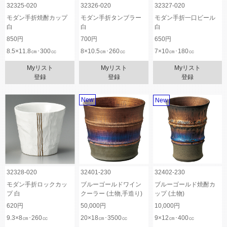
32325-020
32326-020
32327-020
モダン手折焼酎カップ
モダン手折タンブラー
モダン手折一口ビール
白
白
白
850円
700円
650円
8.5×11.8㎝･300㏄
8×10.5㎝･260㏄
7×10㎝･180㏄
Myリスト
Myリスト
Myリスト
登録
登録
登録
New
New
32328-020
32401-230
32402-230
モダン手折ロックカッ
ブルーゴールドワイン
ブルーゴールド焼酎カ
プ 白
クーラー (土物,手造り)
ップ (土物)
620円
50,000円
10,000円
9.3×8㎝･260㏄
20×18㎝･3500㏄
9×12㎝･400㏄