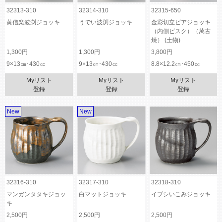
32313-310
32314-310
32315-650
黄信楽波渕ジョッキ
うでい波渕ジョッキ
金彩切立ビアジョッキ
（内側ビスク）（萬古
焼） (土物)
1,300円
1,300円
3,800円
9×13㎝･430㏄
9×13㎝･430㏄
8.8×12.2㎝･450㏄
Myリスト
Myリスト
Myリスト
登録
登録
登録
New
New
32316-310
32317-310
32318-310
マンガンタタキジョッ
白マットジョッキ
イブシいこみジョッキ
キ
2,500円
2,500円
2,500円