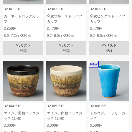
32301-310
32302-310
32303-310
ガーネットロックカッ
窯変ブルーストライプ
窯変ピンクストライプ
プ
カップ
カップ
3,850円
3,470円
3,470円
8.6×7.2㎝･220㏄
9.2×6.5㎝･230㏄
9.2×6.5㎝･230㏄
Myリスト
Myリスト
Myリスト
登録
登録
登録
New
32304-510
32305-510
32306-660
エイジア黒釉ロックカ
エイジア白釉ロックカ
トルコブルーフリーカ
ップ (土物)
ップ (土物)
ップ
3,000円
3,000円
3,500円