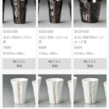
32322-020
32323-020
32324-020
モダン手折タンブラー
モダン手折一口ビール
モダン手折手折ロック
黒
黒
カップ 黒
700円
650円
620円
8×10.5㎝･260㏄
7×10㎝･180㏄
9.3×8㎝･260㏄
Myリスト
Myリスト
Myリスト
登録
登録
登録