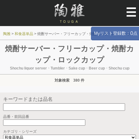
Myリスト登録数：
点
0
陶雅
>
和食器単品
>
焼酎サーバー・フリーカップ・焼酎カップ・ロックカップ
焼酎サーバー・フリーカップ・焼酎カ
ップ・ロックカップ
Shochu liquor server ･ Tumbler ･ Sake cup ･ Beer cup ･ Shochu cup
対象検索 380 件
キーワードまたは品名
品番・前回品番
カテゴリ・シリーズ