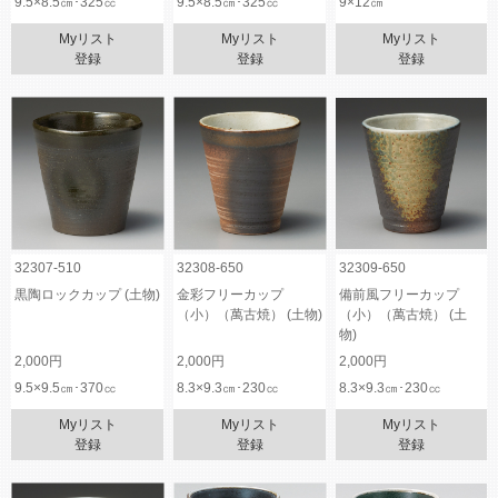
9.5×8.5㎝･325㏄
9.5×8.5㎝･325㏄
9×12㎝
Myリスト
Myリスト
Myリスト
登録
登録
登録
32307-510
32308-650
32309-650
黒陶ロックカップ (土物)
金彩フリーカップ
備前風フリーカップ
（小）（萬古焼） (土物)
（小）（萬古焼） (土
物)
2,000円
2,000円
2,000円
9.5×9.5㎝･370㏄
8.3×9.3㎝･230㏄
8.3×9.3㎝･230㏄
Myリスト
Myリスト
Myリスト
登録
登録
登録