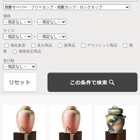
価格
～
サイズ
～
強化食器
直火商品
新商品
アウトレット商品
廃
番
価格改定商品
並び順