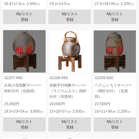
16.8×17.8㎝･2,400㏄
19.3×14.5㎝
21.5×16×35㎝･2,200㏄
Myリスト
Myリスト
Myリスト
登録
登録
登録
32207-660
32208-660
32209-660
火色小花焼酎サーバー
灰釉手付焼酎サーバー
ペアふくろうサーバー
焼杉台付（信楽焼）
（ラジウム入り）焼杉
（焼杉台付）（信楽
台付（信楽焼）
焼）
25,000円
24,000円
22,500円
19.5×23×34㎝･3,000㏄
15×20×37㎝･2,500㏄
16×21×36㎝･2,200㏄
Myリスト
Myリスト
Myリスト
登録
登録
登録