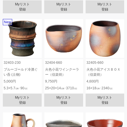
Myリスト
Myリスト
Myリスト
登録
登録
登録
New
32403-230
32404-660
32405-660
ブルーゴールド冷酒ぐ
火色小花ワインクーラ
火色小花アイスＢＯＸ
い呑 (土物)
ー（信楽焼）
（信楽焼）
5,000円
9,750円
4,600円
5.3×5.7㎝･90㏄
25×20×14㎝･3710㏄
16×18㎝･2340㏄
Myリスト
Myリスト
Myリスト
登録
登録
登録