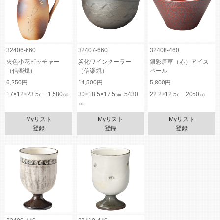
32406-660
32407-660
32408-460
火色小花ピッチャー
炭化ワインクーラー
銀彩唐草（赤）アイス
（信楽焼）
（信楽焼）
ペール
6,250円
14,500円
5,800円
17×12×23.5㎝･1,580㏄
30×18.5×17.5㎝･5430
22.2×12.5㎝･2050㏄
㏄
Myリスト
Myリスト
Myリスト
登録
登録
登録