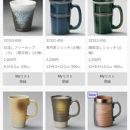
32310-650
32311-450
32312-450
白流しフリーカップ
青均窯ジョッキ (土物)
織部流しジョッキ (土
（小）（萬古焼） (土物)
物)
2,000円
2,200円
2,200円
8.3×9.3㎝･230㏄
13×9.5×13.2㎝･500㏄
13×9.5×13.2㎝･500㏄
Myリスト
Myリスト
Myリスト
登録
登録
登録
New