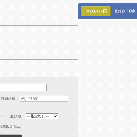
0
登録数：
点
・前回品番：
cm
並び順：
価格改定商品