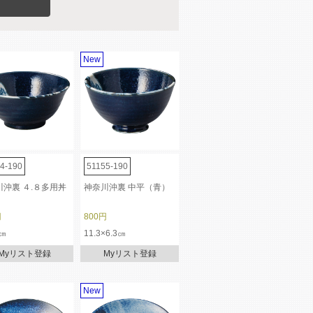
New
4-190
51155-190
川沖裏 ４.８多用丼
神奈川沖裏 中平（青）
）
円
800円
7㎝
11.3×6.3㎝
Myリスト登録
Myリスト登録
New