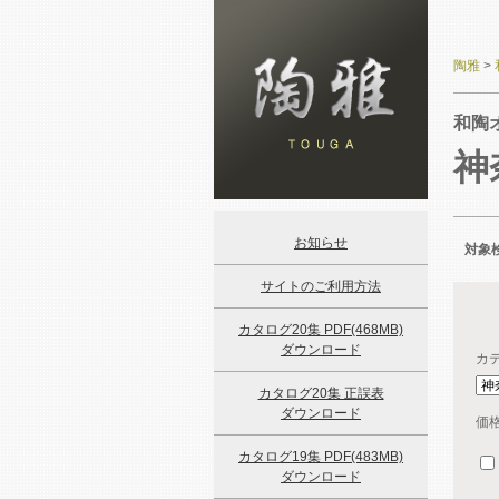
陶雅
>
和陶
神
お知らせ
対象検
サイトのご利用方法
カタログ20集 PDF(468MB)
ダウンロード
カ
カタログ20集 正誤表
ダウンロード
価
カタログ19集 PDF(483MB)
ダウンロード