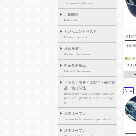
Japanese Tableware
▶
土鍋関連
Pot-related
▶
もだんコントラスト
5115
Modern contrast
神奈川
▶
洋食器単品
Western Tableware
900円
▶
中華食器単品
12.3×
Chinese Tableware
▶
ガラス・漆器・木製品・樹脂製
品・雑貨関連
New
glass ware・lacquer ware・wooden
products・plastic poducts・sundry
goods
▶
和陶オープン
Japanese tableware (open stock)
▶
洋陶オープン