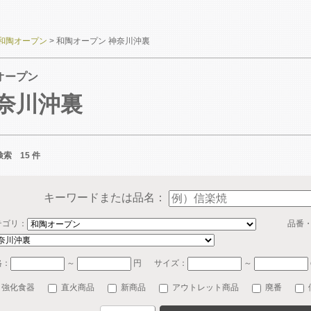
和陶オープン
>
和陶オープン 神奈川沖裏
オープン
奈川沖裏
索 15 件
キーワードまたは品名：
テゴリ：
品番
格：
～
円
サイズ：
～
強化食器
直火商品
新商品
アウトレット商品
廃番