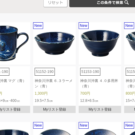
New
New
New
1-190
51152-190
51153-190
5115
沖裏 マグ（青）
神奈川沖裏 ６.３ラーメ
神奈川沖裏 ４.０多用丼
神奈
ン（青）
（青）
（青
円
1,300円
700円
800
.5×9㎝･400㏄
19.5×7.5㎝
12.8×6.5㎝
15×
Myリスト登録
Myリスト登録
Myリスト登録
New
New
New