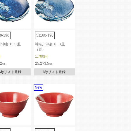
9-190
51160-190
沖裏 ６.０皿
神奈川沖裏 ８.０皿
）
（青）
円
1,700円
.2㎝
25.2×3.5㎝
Myリスト登録
Myリスト登録
New