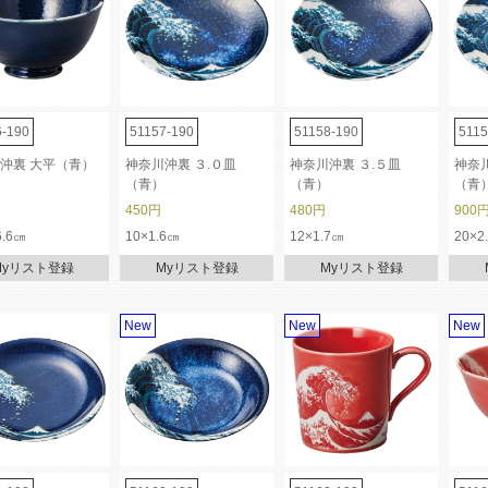
6-190
51157-190
51158-190
5115
沖裏 大平（青）
神奈川沖裏 ３.０皿
神奈川沖裏 ３.５皿
神奈川
（青）
（青）
（青
450円
480円
900
6.6㎝
10×1.6㎝
12×1.7㎝
20×2
Myリスト登録
Myリスト登録
Myリスト登録
New
New
New