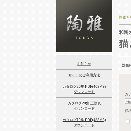
陶雅
>
和陶
猫
お知らせ
対象検
サイトのご利用方法
カタログ20集 PDF(468MB)
ダウンロード
カ
カタログ20集 正誤表
ダウンロード
価
カタログ19集 PDF(483MB)
ダウンロード