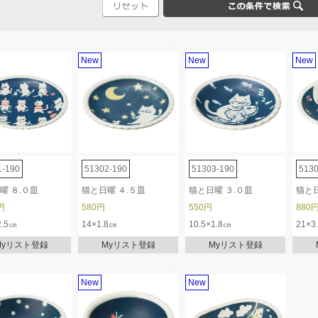
New
New
New
1-190
51302-190
51303-190
5130
曜 ８.０皿
猫と日曜 ４.５皿
猫と日曜 ３.０皿
猫と日
円
580円
550円
880
2.5㎝
14×1.8㎝
10.5×1.8㎝
21×3
Myリスト登録
Myリスト登録
Myリスト登録
New
New