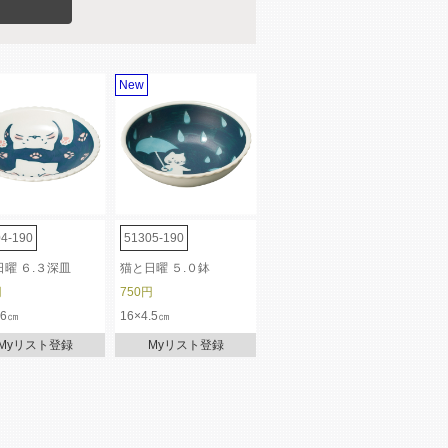
New
4-190
51305-190
曜 ６.３深皿
猫と日曜 ５.０鉢
円
750円
.6㎝
16×4.5㎝
Myリスト登録
Myリスト登録