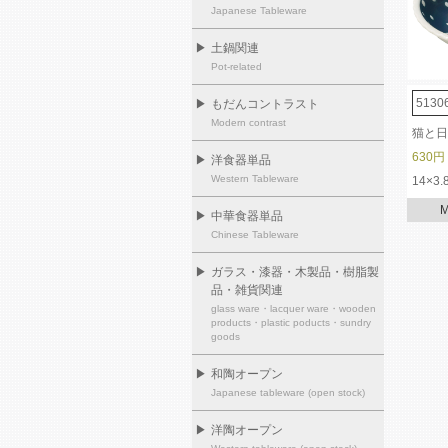
Japanese Tableware
▶
土鍋関連
Pot-related
5130
▶
もだんコントラスト
Modern contrast
猫と日
630円
▶
洋食器単品
Western Tableware
14×3.
▶
中華食器単品
Chinese Tableware
▶
ガラス・漆器・木製品・樹脂製
品・雑貨関連
glass ware・lacquer ware・wooden
products・plastic poducts・sundry
goods
▶
和陶オープン
Japanese tableware (open stock)
▶
洋陶オープン