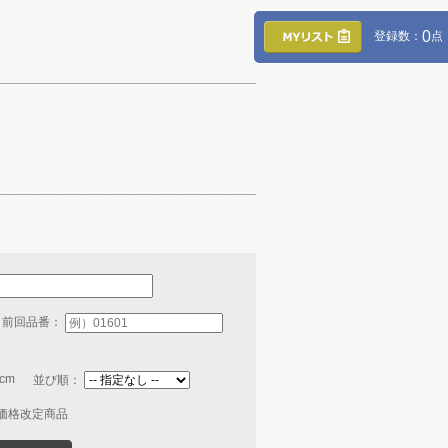
0
登録数：
点
・前回品番：
cm
並び順：
価格改定商品