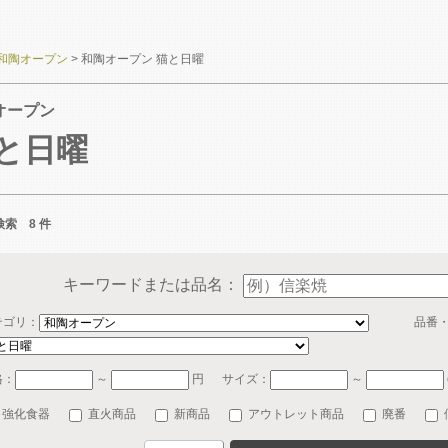
和陶オープン
>
和陶オープン 猫と日曜
オープン
と日曜
索 8 件
キーワードまたは品名：
テゴリ：
品番
格：
～
円
サイズ：
～
強化食器
直火商品
新商品
アウトレット商品
廃番