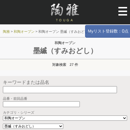
Myリスト登録数：
点
0
陶雅
>
和陶オープン
>
和陶オープン 墨縅（すみおどし）
和陶オープン
墨縅（すみおどし）
対象検索 27 件
キーワードまたは品名
品番・前回品番
カテゴリ・シリーズ