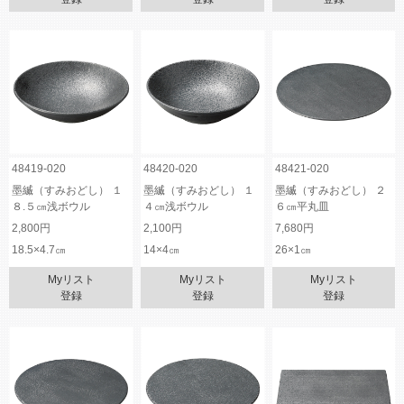
48419-020
48420-020
48421-020
墨縅（すみおどし） １
墨縅（すみおどし） １
墨縅（すみおどし） ２
８.５㎝浅ボウル
４㎝浅ボウル
６㎝平丸皿
2,800円
2,100円
7,680円
18.5×4.7㎝
14×4㎝
26×1㎝
Myリスト
Myリスト
Myリスト
登録
登録
登録