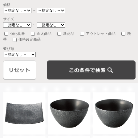
価格
～
サイズ
～
強化食器
直火商品
新商品
アウトレット商品
廃
番
価格改定商品
並び順