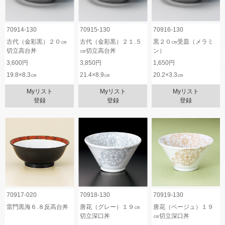
70914-130
70915-130
70916-130
古代（金彩黒）２０㎝
古代（金彩黒）２１.５
黒２０㎝受皿（メラミ
切立高台丼
㎝切立高台丼
ン）
3,600円
3,850円
1,650円
19.8×8.3㎝
21.4×8.9㎝
20.2×3.3㎝
Myリスト
Myリスト
Myリスト
登録
登録
登録
70917-020
70918-130
70919-130
雷門黒海６.８反高台丼
唐花（グレー）１９㎝
唐花（ベージュ）１９
切立深口丼
㎝切立深口丼