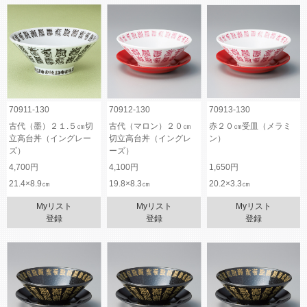
70911-130
70912-130
70913-130
古代（墨）２１.５㎝切
古代（マロン）２０㎝
赤２０㎝受皿（メラミ
立高台丼（イングレー
切立高台丼（イングレ
ン）
ズ）
ーズ）
4,700円
4,100円
1,650円
21.4×8.9㎝
19.8×8.3㎝
20.2×3.3㎝
Myリスト
Myリスト
Myリスト
登録
登録
登録