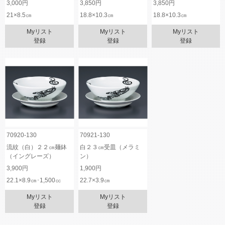
3,000円
3,850円
3,850円
21×8.5㎝
18.8×10.3㎝
18.8×10.3㎝
Myリスト
Myリスト
Myリスト
登録
登録
登録
70920-130
70921-130
流紋（白）２２㎝麺鉢
白２３㎝受皿（メラミ
（イングレーズ）
ン）
3,900円
1,900円
22.1×8.9㎝･1,500㏄
22.7×3.9㎝
Myリスト
Myリスト
登録
登録