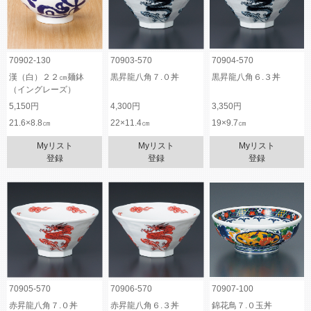
70902-130
70903-570
70904-570
漢（白）２２㎝麺鉢
黒昇龍八角７.０丼
黒昇龍八角６.３丼
（イングレーズ）
5,150円
4,300円
3,350円
21.6×8.8㎝
22×11.4㎝
19×9.7㎝
Myリスト
Myリスト
Myリスト
登録
登録
登録
70905-570
70906-570
70907-100
赤昇龍八角７.０丼
赤昇龍八角６.３丼
錦花鳥７.０玉丼