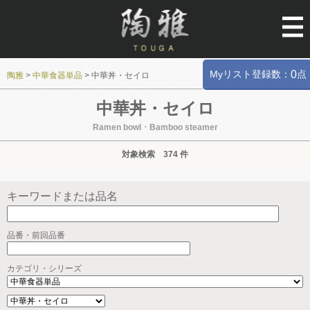
Myリスト登録数：
点
0
陶雅
>
中華食器単品
>
中華丼・セイロ
中華丼・セイロ
Ramen bowl ･ Bamboo steamer
対象検索 374 件
キーワードまたは品名
品番・前回品番
カテゴリ・シリーズ