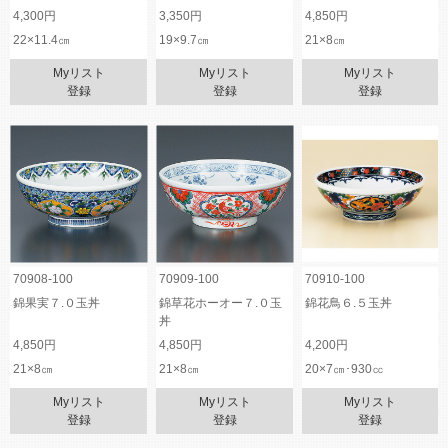
4,300円
3,350円
4,850円
22×11.4㎝
19×9.7㎝
21×8㎝
Myリスト
Myリスト
Myリスト
登録
登録
登録
70908-100
70909-100
70910-100
錦果実７.０玉丼
錦草花ホーオー７.０玉
錦花鳥６.５玉丼
丼
4,850円
4,850円
4,200円
21×8㎝
21×8㎝
20×7㎝･930㏄
Myリスト
Myリスト
Myリスト
登録
登録
登録