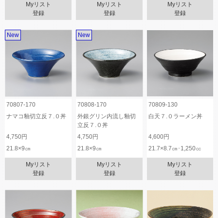
Myリスト
Myリスト
Myリスト
登録
登録
登録
New
New
70807-170
70808-170
70809-130
ナマコ釉切立反７.０丼
外銀グリン内流し釉切
白天７.０ラーメン丼
立反７.０丼
4,750円
4,750円
4,600円
21.8×9㎝
21.8×9㎝
21.7×8.7㎝･1,250㏄
Myリスト
Myリスト
Myリスト
登録
登録
登録