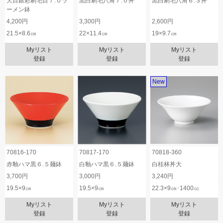
天目銀彩刷毛目７.０ラ
黒白刷毛八角７.０丼
黒白刷毛八角６.３丼
ーメン鉢
4,200円
3,300円
2,600円
21.5×8.6㎝
22×11.4㎝
19×9.7㎝
Myリスト
Myリスト
Myリスト
登録
登録
登録
New
70816-170
70817-170
70818-360
赤釉ハマ黒６.５麺鉢
白釉ハマ黒６.５麺鉢
白桂林丼大
3,700円
3,000円
3,240円
19.5×9㎝
19.5×9㎝
22.3×9㎝･1400㏄
Myリスト
Myリスト
Myリスト
登録
登録
登録