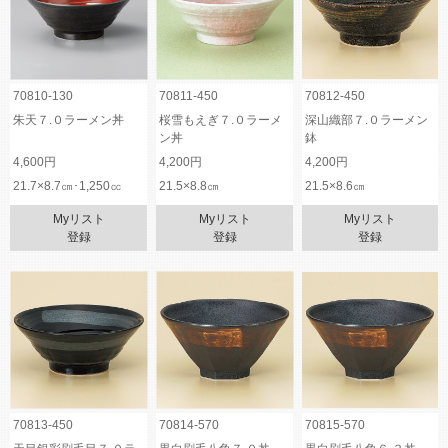
70810-130
70811-450
70812-450
朱天７.０ラーメン丼
桜雪もえぎ７.０ラーメ
深山織部７.０ラーメン
ン丼
鉢
4,600円
4,200円
4,200円
21.7×8.7㎝･1,250㏄
21.5×8.8㎝
21.5×8.6㎝
Myリスト
Myリスト
Myリスト
登録
登録
登録
70813-450
70814-570
70815-570