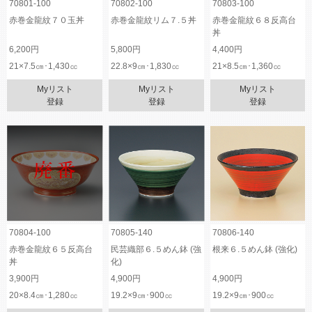
70801-100
70802-100
70803-100
赤巻金龍紋７０玉丼
赤巻金龍紋リム７.５丼
赤巻金龍紋６８反高台
丼
6,200円
5,800円
4,400円
21×7.5㎝･1,430㏄
22.8×9㎝･1,830㏄
21×8.5㎝･1,360㏄
Myリスト
Myリスト
Myリスト
登録
登録
登録
70804-100
70805-140
70806-140
赤巻金龍紋６５反高台
民芸織部６.５めん鉢 (強
根来６.５めん鉢 (強化)
丼
化)
3,900円
4,900円
4,900円
20×8.4㎝･1,280㏄
19.2×9㎝･900㏄
19.2×9㎝･900㏄