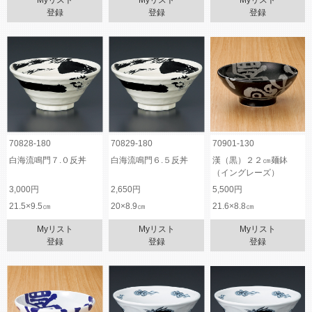
Myリスト
Myリスト
Myリスト
登録
登録
登録
70828-180
70829-180
70901-130
白海流鳴門７.０反丼
白海流鳴門６.５反丼
漢（黒）２２㎝麺鉢
（イングレーズ）
3,000円
2,650円
5,500円
21.5×9.5㎝
20×8.9㎝
21.6×8.8㎝
Myリスト
Myリスト
Myリスト
登録
登録
登録