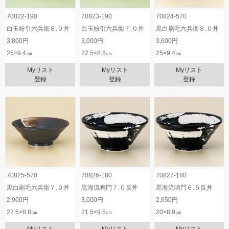
70822-190
70823-190
70824-570
白玉粉引六兵衛８.０丼
白玉粉引六兵衛７.０丼
黒白刷毛六兵衛８.０丼
3,800円
3,000円
3,600円
25×9.4㎝
22.5×8.8㎝
25×9.4㎝
Myリスト
Myリスト
Myリスト
登録
登録
登録
70825-570
70826-180
70827-180
黒白刷毛六兵衛７.０丼
黒海流鳴門７.０反丼
黒海流鳴門６.５反丼
2,900円
3,000円
2,650円
22.5×8.8㎝
21.5×9.5㎝
20×8.9㎝