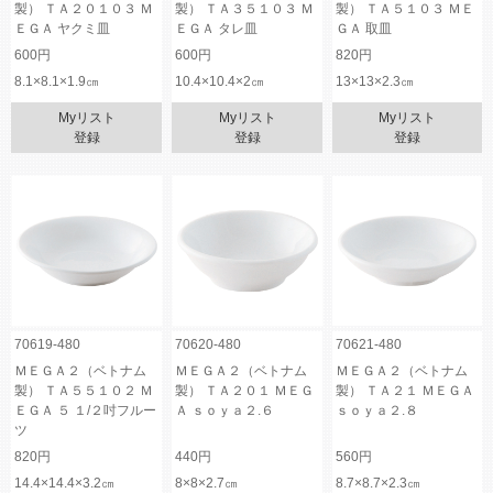
製） ＴＡ２０１０３ Ｍ
製） ＴＡ３５１０３ Ｍ
製） ＴＡ５１０３ ＭＥ
ＥＧＡ ヤクミ皿
ＥＧＡ タレ皿
ＧＡ 取皿
600円
600円
820円
8.1×8.1×1.9㎝
10.4×10.4×2㎝
13×13×2.3㎝
Myリスト
Myリスト
Myリスト
登録
登録
登録
70619-480
70620-480
70621-480
ＭＥＧＡ２（ベトナム
ＭＥＧＡ２（ベトナム
ＭＥＧＡ２（ベトナム
製） ＴＡ５５１０２ Ｍ
製） ＴＡ２０１ ＭＥＧ
製） ＴＡ２１ ＭＥＧＡ
ＥＧＡ ５ １/２吋フルー
Ａ ｓｏｙａ２.６
ｓｏｙａ２.８
ツ
820円
440円
560円
14.4×14.4×3.2㎝
8×8×2.7㎝
8.7×8.7×2.3㎝