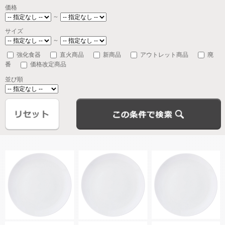
価格
～
サイズ
～
強化食器
直火商品
新商品
アウトレット商品
廃
番
価格改定商品
並び順