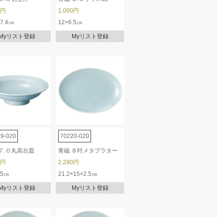
0円
1,000円
×7.4㎝
12×6.5㎝
Myリスト登録
Myリスト登録
9-020
70220-020
７.０丸高台皿
青磁 ８吋メタプラター
0円
2,280円
.5㎝
21.2×15×2.5㎝
Myリスト登録
Myリスト登録