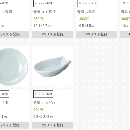
6-020
70227-020
70228-020
7022
３.２深皿
青磁 ４.０深皿
青磁 八角皿
青磁
950円
1,900円
460
7㎝
12.4×2.7㎝
19.5×4.5㎝
14㎝
Myリスト登録
Myリスト登録
Myリスト登録
1-020
70232-020
３.５皿
青磁 レンゲ台
650円
2.1㎝
9.3×5.2×2㎝
Myリスト登録
Myリスト登録