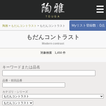
Myリスト登録数：
点
0
陶雅
>
もだんコントラスト
>
もだんコントラスト
もだんコントラスト
Modern contrast
対象検索 1,450 件
キーワードまたは品名
品番・前回品番
カテゴリ・シリーズ