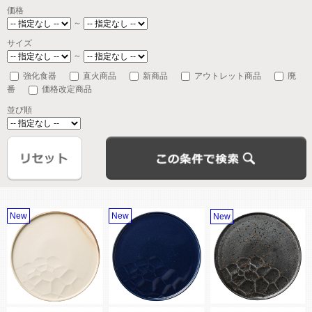
価格
～
サイズ
～
強化食器
直火商品
新商品
アウトレット商品
廃
番
価格改定商品
並び順
New
New
New