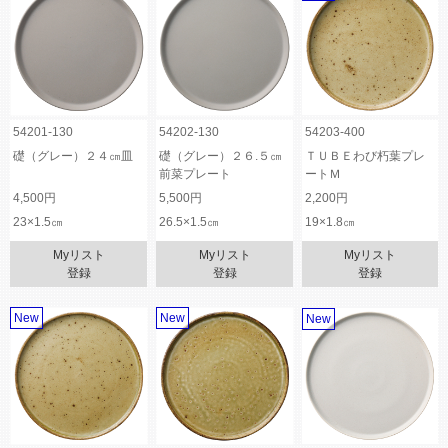
54201-130
54202-130
54203-400
礎（グレー）２４㎝皿
礎（グレー）２６.５㎝
ＴＵＢＥわび朽葉プレ
前菜プレート
ートＭ
4,500円
5,500円
2,200円
23×1.5㎝
26.5×1.5㎝
19×1.8㎝
Myリスト
Myリスト
Myリスト
登録
登録
登録
New
New
New