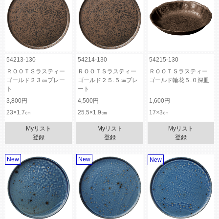
54213-130
54214-130
54215-130
ＲＯＯＴＳラスティー
ＲＯＯＴＳラスティー
ＲＯＯＴＳラスティー
ゴールド２３㎝プレー
ゴールド２５.５㎝プレ
ゴールド輪花５.０深皿
ト
ート
3,800円
4,500円
1,600円
23×1.7㎝
25.5×1.9㎝
17×3㎝
Myリスト
Myリスト
Myリスト
登録
登録
登録
New
New
New