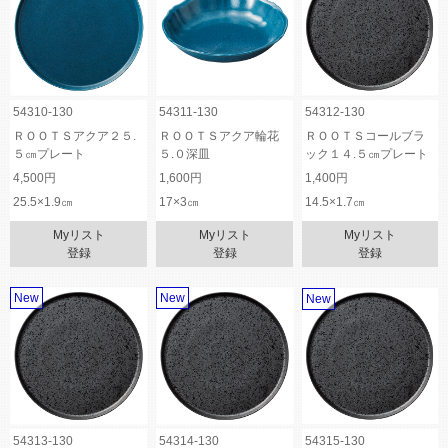
54310-130
54311-130
54312-130
ＲＯＯＴＳアクア２５.
ＲＯＯＴＳアクア輪花
ＲＯＯＴＳコールブラ
５㎝プレート
５.０深皿
ック１４.５㎝プレート
4,500円
1,600円
1,400円
25.5×1.9㎝
17×3㎝
14.5×1.7㎝
Myリスト
Myリスト
Myリスト
登録
登録
登録
New
New
New
54313-130
54314-130
54315-130