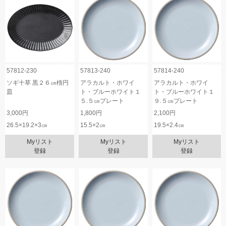
57812-230
57813-240
57814-240
ソギ十草 黒２６㎝楕円
アラカルト・ホワイ
アラカルト・ホワイ
皿
ト・ブルーホワイト１
ト・ブルーホワイト１
５.５㎝プレート
９.５㎝プレート
3,000円
1,800円
2,100円
26.5×19.2×3㎝
15.5×2㎝
19.5×2.4㎝
Myリスト
Myリスト
Myリスト
登録
登録
登録