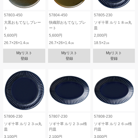
57803-450
57804-450
57805-230
大黒おもてなしプレー
快織部おもてなしプレ
ソギ十草 ルリ１８㎝丸
ト
ート
皿
5,600円
5,600円
2,000円
26.7×26×1.4㎝
26.7×26×1.4㎝
18.5×2㎝
Myリスト
Myリスト
Myリスト
登録
登録
登録
57806-230
57807-230
57808-230
ソギ十草 ルリ２３㎝丸
ソギ十草 ルリ２３㎝楕
ソギ十草 ルリ２６㎝楕
皿
円皿
円皿
3,100円
2,100円
3,000円