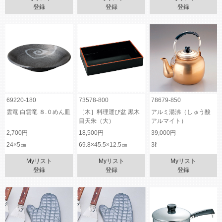
登録
登録
登録
69220-180
73578-800
78679-850
雲竜 白雲竜 ８.０めん皿
［木］料理運び盆 黒木
アルミ湯沸（しゅう酸
目天朱（大）
アルマイト）
2,700円
18,500円
39,000円
24×5㎝
69.8×45.5×12.5㎝
3ℓ
Myリスト
Myリスト
Myリスト
登録
登録
登録