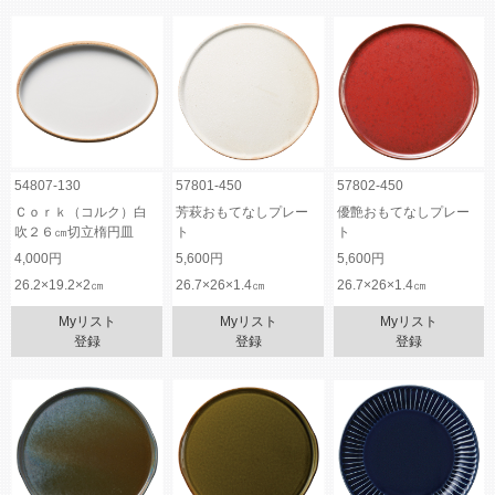
54807-130
57801-450
57802-450
Ｃｏｒｋ（コルク）白
芳萩おもてなしプレー
優艶おもてなしプレー
吹２６㎝切立楕円皿
ト
ト
4,000円
5,600円
5,600円
26.2×19.2×2㎝
26.7×26×1.4㎝
26.7×26×1.4㎝
Myリスト
Myリスト
Myリスト
登録
登録
登録