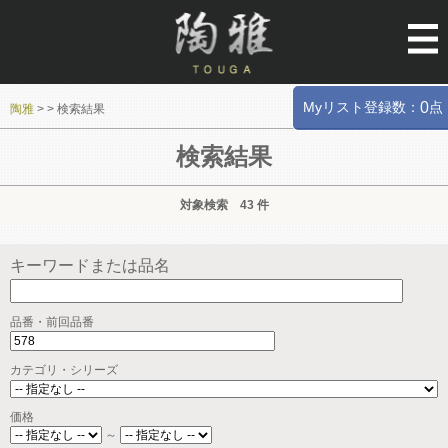
Myリスト登録数：
点
0
陶雅
>
>
検索結果
検索結果
対象検索 43 件
キーワードまたは品名
品番・前回品番
カテゴリ・シリーズ
価格
～