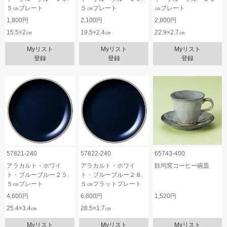
５㎝プレート
５㎝プレート
㎝プレート
1,800円
2,100円
2,800円
15.5×2㎝
19.5×2.4㎝
22.9×2.7㎝
Myリスト
Myリスト
Myリスト
登録
登録
登録
57821-240
57822-240
65743-400
アラカルト・ホワイ
アラカルト・ホワイ
鉄均窯コーヒー碗皿
ト・ブルーブルー２５.
ト・ブルーブルー２８.
５㎝プレート
５㎝フラットプレート
4,600円
6,600円
1,520円
25.4×3.4㎝
28.5×1.7㎝
Myリスト
Myリスト
Myリスト