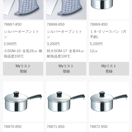
78867-850
78868-850
78869-850
シルバーオーブンミト
シルバーオーブンミト
１８-０ソースパン（片
ン
ン
手鍋）
2,000円
3,200円
5,200円
小SOM-10･全長28㎝･耐
特大SOM-17･全長44㎝･
12㎝
熱温度100℃
耐熱温度100℃
Myリスト
Myリスト
Myリスト
登録
登録
登録
78870-850
78871-850
78872-850