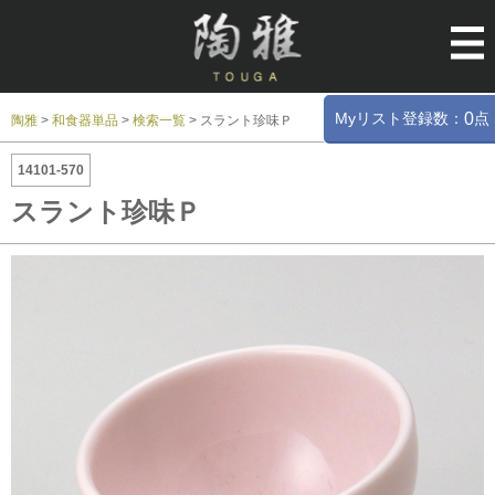
Myリスト登録数：
点
0
陶雅
>
和食器単品
>
検索一覧
>
スラント珍味Ｐ
14101-570
スラント珍味Ｐ