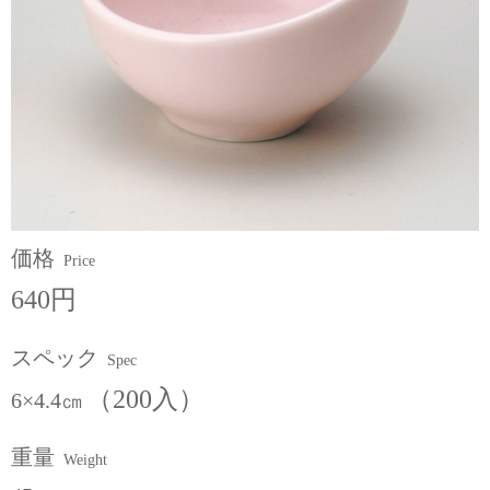
価格
Price
640円
スペック
Spec
（200入）
6×4.4㎝
重量
Weight