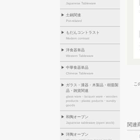
Japanese Tableware
▶
土鍋関連
Pot-related
▶
もだんコントラスト
Modern contrast
▶
洋食器単品
Western Tableware
▶
中華食器単品
Chinese Tableware
こ
▶
ガラス・漆器・木製品・樹脂製
品・雑貨関連
glass ware・lacquer ware・wooden
products・plastic poducts・sundry
goods
▶
和陶オープン
Japanese tableware (open stock)
関連
▶
洋陶オープン