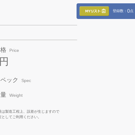
0
登録数：
点
価格
Price
0円
スペック
Spec
重量
Weight
量は製造工程上、誤差が生じますので
安としてご利用ください。