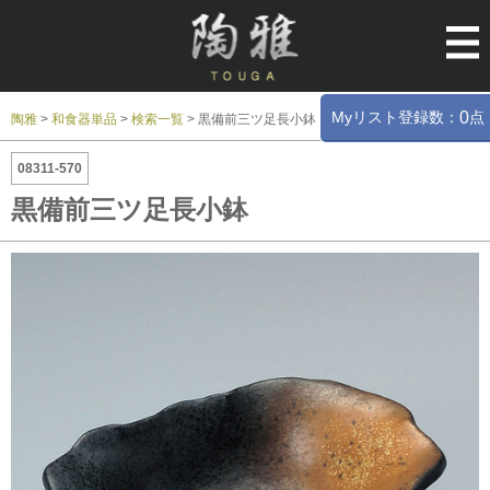
Myリスト登録数：
点
0
陶雅
>
和食器単品
>
検索一覧
>
黒備前三ツ足長小鉢
08311-570
黒備前三ツ足長小鉢