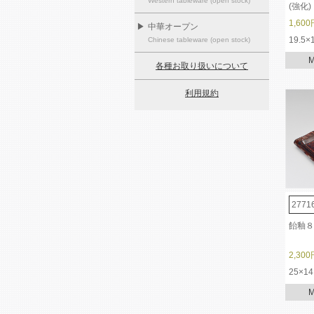
Western tableware (open stock)
(強化)
1,600
▶
中華オープン
19.5×
Chinese tableware (open stock)
各種お取り扱いについて
利用規約
2771
飴釉８
2,300
25×14