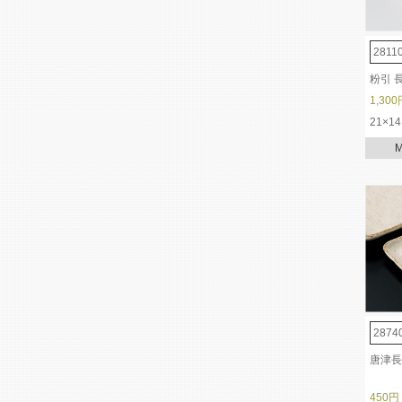
2811
粉引 
1,300
21×14
2874
唐津長
450円