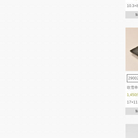
10.3×
2900
吹雪串
1,450
17×11