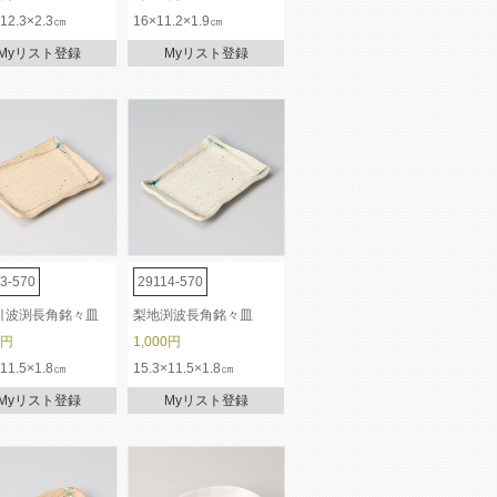
×12.3×2.3㎝
16×11.2×1.9㎝
Myリスト登録
Myリスト登録
3-570
29114-570
引波渕長角銘々皿
梨地渕波長角銘々皿
0円
1,000円
×11.5×1.8㎝
15.3×11.5×1.8㎝
Myリスト登録
Myリスト登録