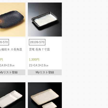
6-570
28109-570
ろ備前８.０長角皿
雲竜 長角７寸皿
0円
1,300円
×14.8×2.8㎝
21×14.3×2.6㎝
Myリスト登録
Myリスト登録