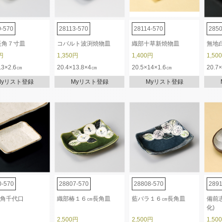
0-570
28113-570
28114-570
2850
長角７寸皿
コバルト波渕焼物皿
織部十草新焼物皿
無地
円
1,350円
1,400円
1,50
.3×2.6㎝
20.4×13.8×4㎝
20.5×14×1.6㎝
20.7
Myリスト登録
Myリスト登録
Myリスト登録
0-570
28807-570
28808-570
2891
角千代口
織部椿１６㎝長角皿
藍バラ１６㎝長角皿
備前志
化)
2,500円
2,500円
1,50