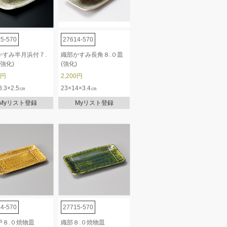
5-570
27614-570
かすみ半月浜付７.
織部かすみ長角８.０皿
(強化)
(強化)
0円
2,200円
8.3×2.5㎝
23×14×3.4㎝
Myリスト登録
Myリスト登録
4-570
27715-570
戸８.０焼物皿
織部８.０焼物皿