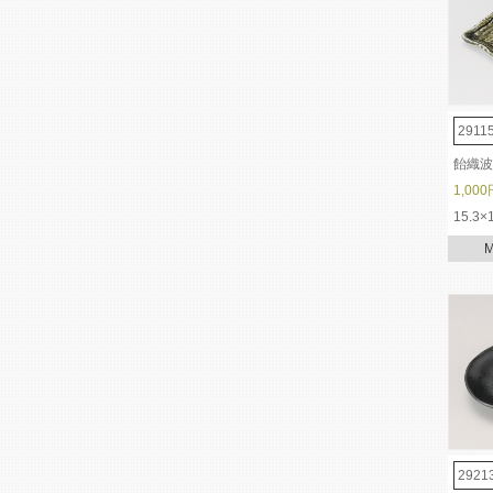
2911
飴織波
1,000
15.3×
2921