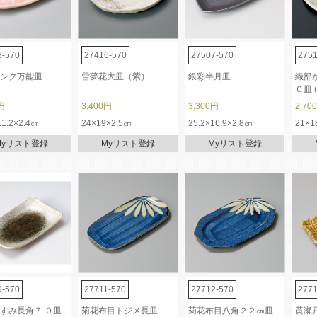
8-570
27416-570
27507-570
2751
ンク万能皿
雪夢花大皿（紫）
銀彩半月皿
織部
０皿 
円
3,400円
3,300円
2,70
11.2×2.4㎝
24×19×2.5㎝
25.2×16.9×2.8㎝
21×1
Myリスト登録
Myリスト登録
Myリスト登録
9-570
27711-570
27712-570
2771
すみ長角７.０皿
菊花布目トジメ長皿
菊花布目八角２２㎝皿
黄瀬