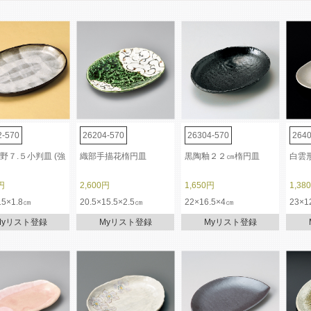
2-570
26204-570
26304-570
2640
野７.５小判皿 (強
織部手描花楕円皿
黒陶釉２２㎝楕円皿
白雲
円
2,600円
1,650円
1,38
15×1.8㎝
20.5×15.5×2.5㎝
22×16.5×4㎝
23×1
Myリスト登録
Myリスト登録
Myリスト登録