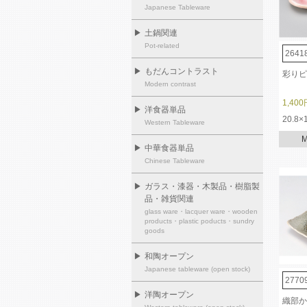
Japanese Tableware
▶
土鍋関連
Pot-related
2641
▶
もだんコントラスト
彩りピ
Modern contrast
1,400
▶
洋食器単品
20.8×
Western Tableware
▶
中華食器単品
Chinese Tableware
▶
ガラス・漆器・木製品・樹脂製
品・雑貨関連
glass ware・lacquer ware・wooden
products・plastic poducts・sundry
goods
▶
和陶オープン
Japanese tableware (open stock)
2770
▶
洋陶オープン
織部か