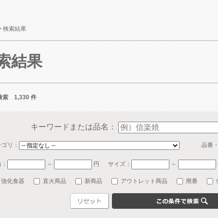
>
検索結果
索結果
索 1,330 件
キーワードまたは品名：
テゴリ：
品番
格：
～
円
サイズ：
～
強化食器
直火商品
新商品
アウトレット商品
廃番