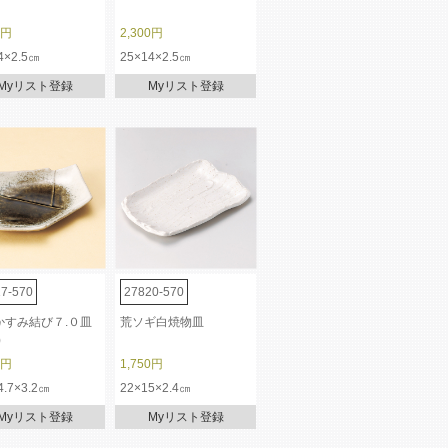
0円
2,300円
4×2.5㎝
25×14×2.5㎝
Myリスト登録
Myリスト登録
7-570
27820-570
かすみ結び７.０皿
荒ソギ白焼物皿
)
0円
1,750円
4.7×3.2㎝
22×15×2.4㎝
Myリスト登録
Myリスト登録