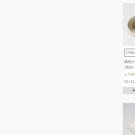
2790
織部か
(強化)
1,700
21×12