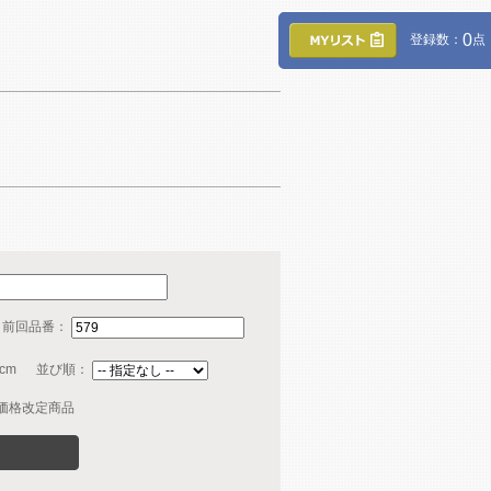
0
登録数：
点
・前回品番：
cm
並び順：
価格改定商品