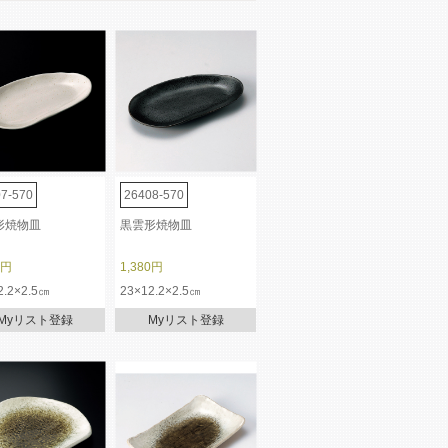
7-570
26408-570
形焼物皿
黒雲形焼物皿
0円
1,380円
2.2×2.5㎝
23×12.2×2.5㎝
Myリスト登録
Myリスト登録