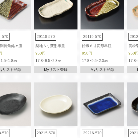
5-570
29118-570
29119-570
2912
渕長角銘々皿
梨地６寸変形串皿
飴織６寸変形串皿
黄粉
円
950円
950円
950
11.5×1.8㎝
17.8×9.5×2.3㎝
17.8×9.5×2.3㎝
17.8
Myリスト登録
Myリスト登録
Myリスト登録
3-570
29215-570
29216-570
2921