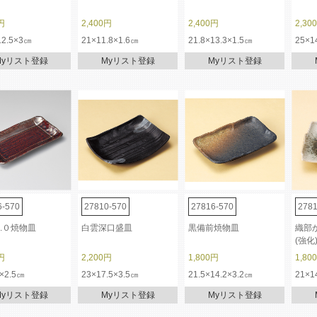
円
2,400円
2,400円
2,30
12.5×3㎝
21×11.8×1.6㎝
21.8×13.3×1.5㎝
25×1
Myリスト登録
Myリスト登録
Myリスト登録
6-570
27810-570
27816-570
2781
.０焼物皿
白雲深口盛皿
黒備前焼物皿
織部
(強化
円
2,200円
1,800円
1,80
×2.5㎝
23×17.5×3.5㎝
21.5×14.2×3.2㎝
21×1
Myリスト登録
Myリスト登録
Myリスト登録