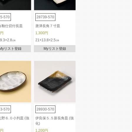
5-570
28739-570
白釉仕切付長皿
唐津長角７寸皿
0円
1,300円
×9.3×2.8㎝
21×13.8×2.5㎝
Myリスト登録
Myリスト登録
3-570
28930-570
野６.０小判皿 (強
伊良保５.５新長角皿 (強
化)
0円
1,200円