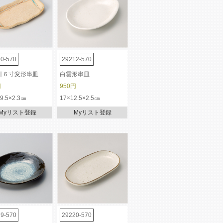
0-570
29212-570
引６寸変形串皿
白雲形串皿
円
950円
×9.5×2.3㎝
17×12.5×2.5㎝
Myリスト登録
Myリスト登録
9-570
29220-570