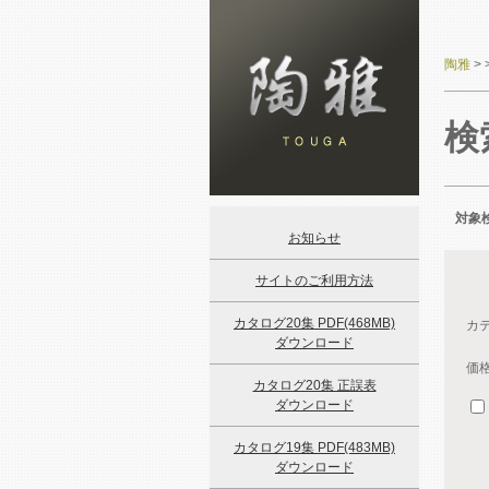
陶雅
>
検
対象検
お知らせ
サイトのご利用方法
カタログ20集 PDF(468MB)
カ
ダウンロード
価
カタログ20集 正誤表
ダウンロード
カタログ19集 PDF(483MB)
ダウンロード