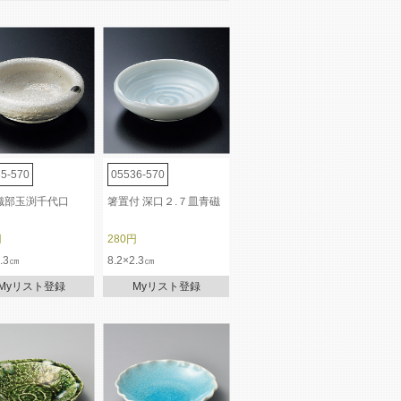
5-570
05536-570
織部玉渕千代口
箸置付 深口２.７皿青磁
円
280円
2.3㎝
8.2×2.3㎝
Myリスト登録
Myリスト登録