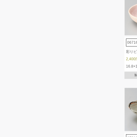
0671
彩りピ
2,400
16.8×