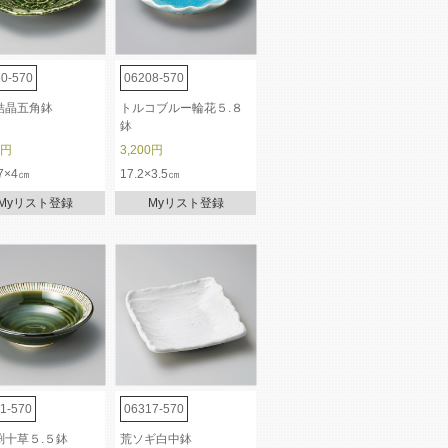
0-570
06208-570
結晶五角鉢
トルコブルー輪花５.８
鉢
0円
3,200円
7×4㎝
17.2×3.5㎝
Myリスト登録
Myリスト登録
1-570
06317-570
渕十草５.５鉢
荒ソギ白中鉢