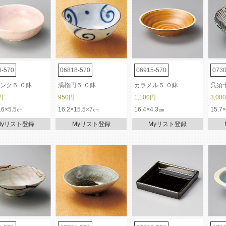
6-570
06818-570
06915-570
0730
ンク５.０鉢
渦楕円５.０鉢
カラメル５.０鉢
呉須
円
950円
1,100円
3,00
16×5.5㎝
16.2×15.5×7㎝
16.4×4.3㎝
15.7
Myリスト登録
Myリスト登録
Myリスト登録