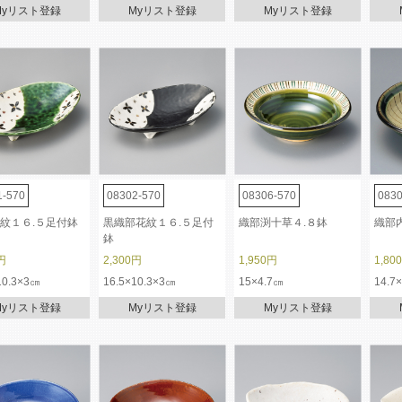
Myリスト登録
Myリスト登録
Myリスト登録
1-570
08302-570
08306-570
0830
紋１６.５足付鉢
黒織部花紋１６.５足付
織部渕十草４.８鉢
織部
鉢
円
2,300円
1,950円
1,80
10.3×3㎝
16.5×10.3×3㎝
15×4.7㎝
14.7
Myリスト登録
Myリスト登録
Myリスト登録