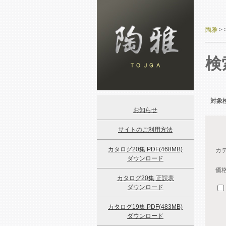
陶雅
>
検
対象検
お知らせ
サイトのご利用方法
カタログ20集 PDF(468MB)
カ
ダウンロード
価
カタログ20集 正誤表
ダウンロード
カタログ19集 PDF(483MB)
ダウンロード