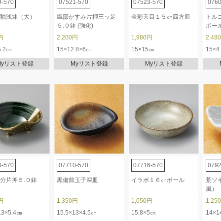
9-570
07521-570
07523-570
0760
釉浅鉢（大）
織部かすみ片押三ッ足
金彩天目１５㎝四方皿
トル
５.０鉢 (強化)
ボー
円
2,200円
1,980円
2,48
5.2㎝
15×12.8×6㎝
15×15㎝
15×4
Myリスト登録
Myリスト登録
Myリスト登録
6-570
07710-570
07716-570
0792
分片押５.０鉢
黒備前玉子深皿
イラボ１６㎝ボール
荒ソ
風）
円
1,350円
1,050円
1,25
.3×5.4㎝
15.5×13×4.5㎝
15.8×5㎝
14×1