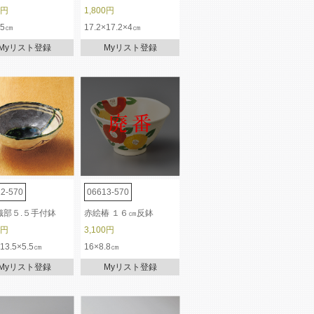
0円
1,800円
×5㎝
17.2×17.2×4㎝
Myリスト登録
Myリスト登録
2-570
06613-570
織部５.５手付鉢
赤絵椿 １６㎝反鉢
0円
3,100円
×13.5×5.5㎝
16×8.8㎝
Myリスト登録
Myリスト登録