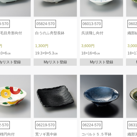
8-570
05824-570
06013-570
0602
毛目舟形向付
白うのふ舟型長鉢
呉須飛し向付
織部
円
1,300円
3,600円
3,00
10×6㎝
19.3×9×5.3㎝
18×16×6㎝
18×1
Myリスト登録
Myリスト登録
Myリスト登録
2-570
06219-570
06224-570
0631
楕円向付
荒ソギ黒中鉢
コバルト５.５平鉢
織部