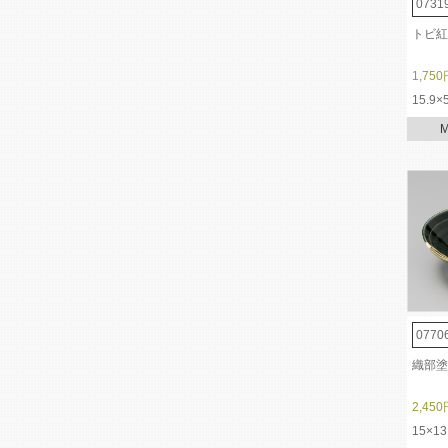
0731
トビ紅
1,750
15.9×
0770
織部塗
2,450
15×13