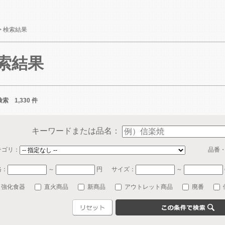
>
検索結果
索結果
索 1,330 件
キーワードまたは品名：
テゴリ：
品番
格：
～
円
サイズ：
～
強化食器
直火商品
新商品
アウトレット商品
廃番