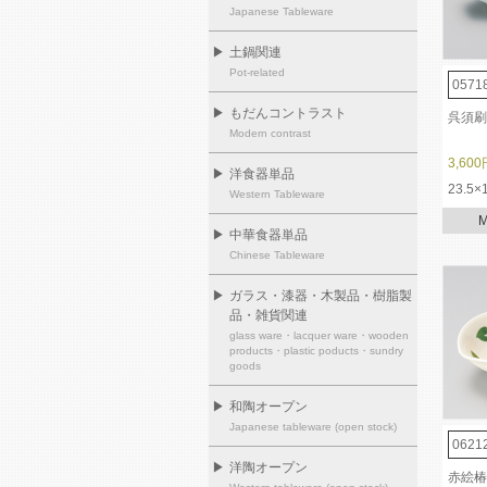
Japanese Tableware
▶
土鍋関連
Pot-related
0571
▶
もだんコントラスト
呉須刷
Modern contrast
3,600
▶
洋食器単品
23.5×
Western Tableware
▶
中華食器単品
Chinese Tableware
▶
ガラス・漆器・木製品・樹脂製
品・雑貨関連
glass ware・lacquer ware・wooden
products・plastic poducts・sundry
goods
▶
和陶オープン
Japanese tableware (open stock)
0621
▶
洋陶オープン
赤絵椿