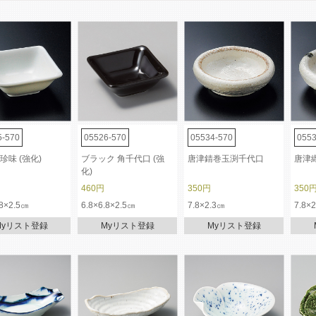
5-570
05526-570
05534-570
0553
珍味 (強化)
ブラック 角千代口 (強
唐津錆巻玉渕千代口
唐津
化)
460円
350円
350
.8×2.5㎝
6.8×6.8×2.5㎝
7.8×2.3㎝
7.8×
Myリスト登録
Myリスト登録
Myリスト登録