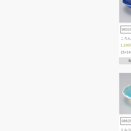
0831
ころん
1,100
15×14
0862
トルコ