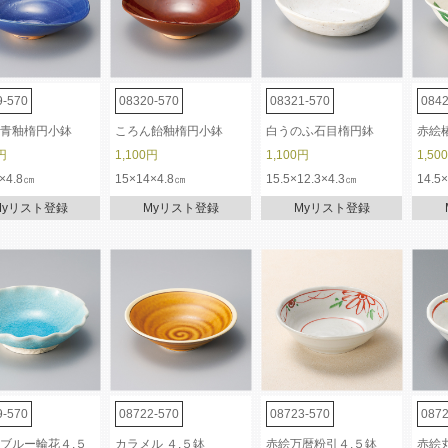
9-570
08320-570
08321-570
0842
青釉楕円小鉢
ころん飴釉楕円小鉢
白うのふ石目楕円鉢
赤絵
円
1,100円
1,100円
1,50
×4.8㎝
15×14×4.8㎝
15.5×12.3×4.3㎝
14.5
Myリスト登録
Myリスト登録
Myリスト登録
9-570
08722-570
08723-570
0872
ブルー輪花４.５
カラメル ４.５鉢
赤絵万暦粉引４.５鉢
赤絵