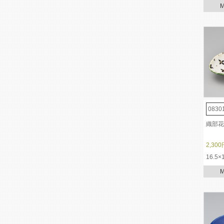
0830
織部花
2,300
16.5×