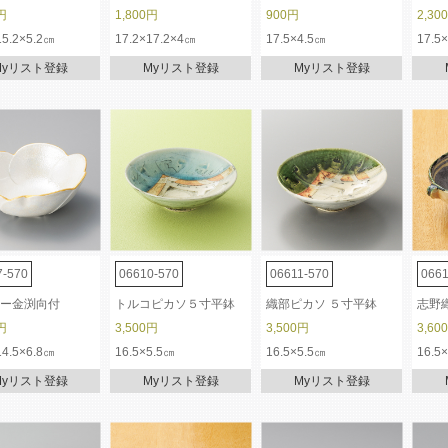
円
1,800円
900円
2,30
15.2×5.2㎝
17.2×17.2×4㎝
17.5×4.5㎝
17.5
Myリスト登録
Myリスト登録
Myリスト登録
7-570
06610-570
06611-570
0661
ー金渕向付
トルコピカソ５寸平鉢
織部ピカソ ５寸平鉢
志野
円
3,500円
3,500円
3,60
14.5×6.8㎝
16.5×5.5㎝
16.5×5.5㎝
16.5
Myリスト登録
Myリスト登録
Myリスト登録