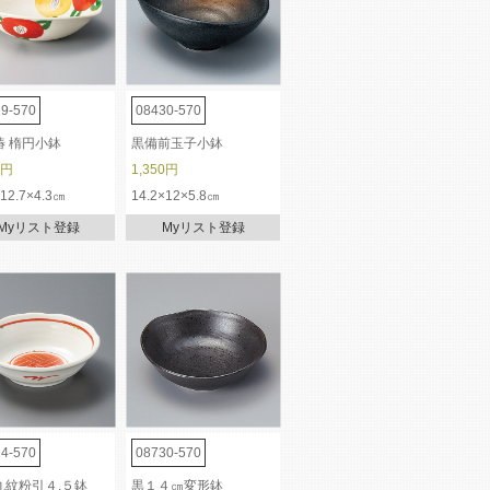
9-570
08430-570
椿 楕円小鉢
黒備前玉子小鉢
0円
1,350円
×12.7×4.3㎝
14.2×12×5.8㎝
Myリスト登録
Myリスト登録
4-570
08730-570
丸紋粉引４.５鉢
黒１４㎝変形鉢