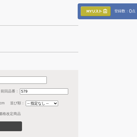
0
登録数：
点
・前回品番：
cm
並び順：
価格改定商品