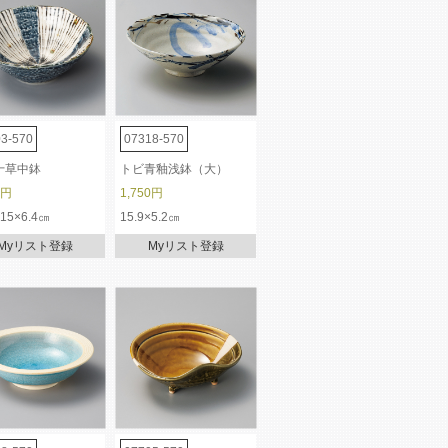
3-570
07318-570
十草中鉢
トビ青釉浅鉢（大）
0円
1,750円
×15×6.4㎝
15.9×5.2㎝
Myリスト登録
Myリスト登録