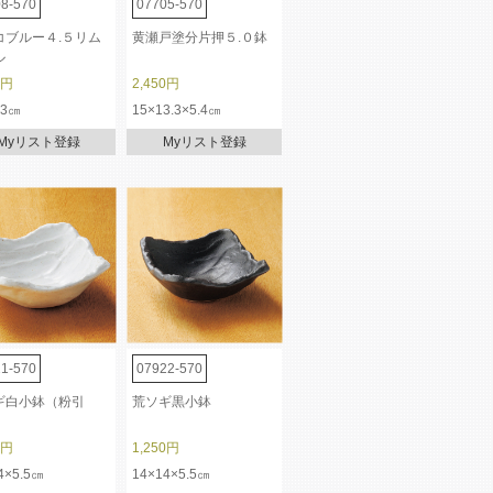
8-570
07705-570
コブルー４.５リム
黄瀬戸塗分片押５.０鉢
ル
0円
2,450円
.3㎝
15×13.3×5.4㎝
Myリスト登録
Myリスト登録
1-570
07922-570
ギ白小鉢（粉引
荒ソギ黒小鉢
0円
1,250円
4×5.5㎝
14×14×5.5㎝