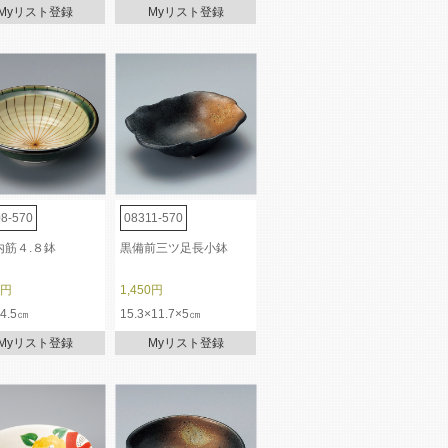
Myリスト登録
Myリスト登録
8-570
08311-570
内筋４.８鉢
黒備前三ツ足長小鉢
0円
1,450円
×4.5㎝
15.3×11.7×5㎝
Myリスト登録
Myリスト登録