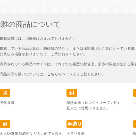
陶雅の商品について
掲載価格には、消費税は含まれておりません。
掲載している商品写真は、陶磁器の特性上、または撮影環境やご覧になっている環
分異なる場合がありますので、ご承知おきください。
表示されている商品のサイズは、それぞれの製造の都合上、多少の誤差が生じる場
商品の取り扱いについては、
こちら
のページよりご覧ください。
強化食器
耐熱食器（レンジ・オーブン用）
直火には使用できません。
直火OK!! 加熱調理などの目的で直接火
手造り食器