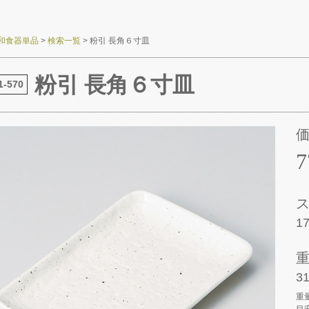
和食器単品
>
検索一覧
>
粉引 長角６寸皿
粉引 長角６寸皿
1-570
1
31
重