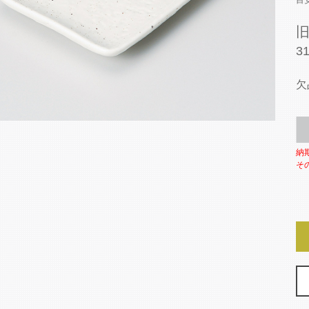
目
3
欠
納
そ