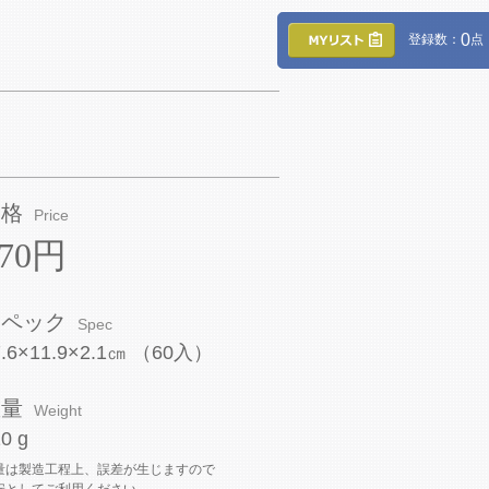
0
登録数：
点
価格
Price
770円
スペック
Spec
7.6×11.9×2.1㎝ （60入）
重量
Weight
0 g
量は製造工程上、誤差が生じますので