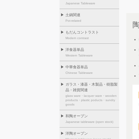
Japanese Tableware
▶
土鍋関連
Pot-related
▶
もだんコントラスト
Modern contrast
▶
洋食器単品
Western Tableware
▶
中華食器単品
Chinese Tableware
▶
ガラス・漆器・木製品・樹脂製
品・雑貨関連
glass ware・lacquer ware・wooden
products・plastic poducts・sundry
goods
▶
和陶オープン
Japanese tableware (open stock)
▶
洋陶オープン