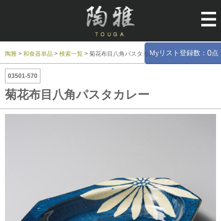
Myリスト登録数：
点
0
陶雅
>
和食器単品
>
検索一覧
>
菊花布目八角パスタカレー
03501-570
菊花布目八角パスタカレー