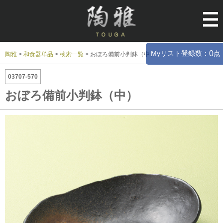
Myリスト登録数：
点
0
陶雅
>
和食器単品
>
検索一覧
>
おぼろ備前小判鉢（中）
03707-570
おぼろ備前小判鉢（中）