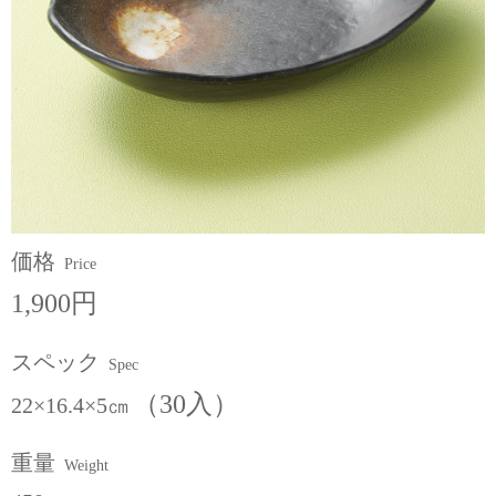
価格
Price
1,900円
スペック
Spec
（30入）
22×16.4×5㎝
重量
Weight