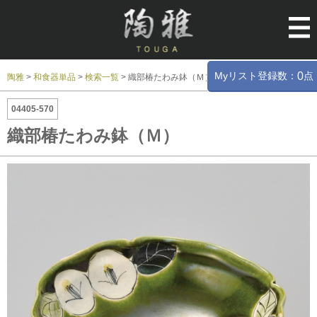
Myリスト登録数：
点
0
陶雅
>
和食器単品
>
検索一覧
>
織部椿たわみ鉢（Ｍ）
04405-570
織部椿たわみ鉢（Ｍ）