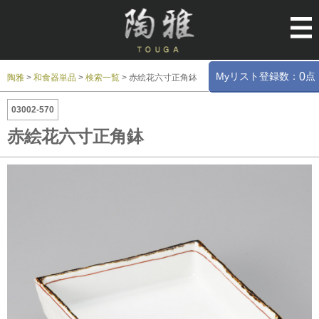
Myリスト登録数：
点
0
陶雅
>
和食器単品
>
検索一覧
>
赤絵花六寸正角鉢
03002-570
赤絵花六寸正角鉢