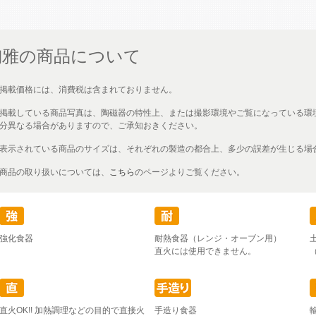
陶雅の商品について
掲載価格には、消費税は含まれておりません。
掲載している商品写真は、陶磁器の特性上、または撮影環境やご覧になっている環
分異なる場合がありますので、ご承知おきください。
表示されている商品のサイズは、それぞれの製造の都合上、多少の誤差が生じる場
商品の取り扱いについては、
こちら
のページよりご覧ください。
強化食器
耐熱食器（レンジ・オーブン用）
直火には使用できません。
直火OK!! 加熱調理などの目的で直接火
手造り食器