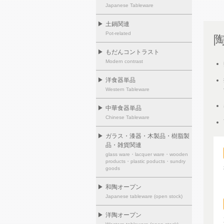
Japanese Tableware
▶
土鍋関連
Pot-related
▶
もだんコントラスト
Modern contrast
▶
洋食器単品
Western Tableware
▶
中華食器単品
Chinese Tableware
▶
ガラス・漆器・木製品・樹脂製
品・雑貨関連
glass ware・lacquer ware・wooden
products・plastic poducts・sundry
goods
▶
和陶オープン
Japanese tableware (open stock)
▶
洋陶オープン