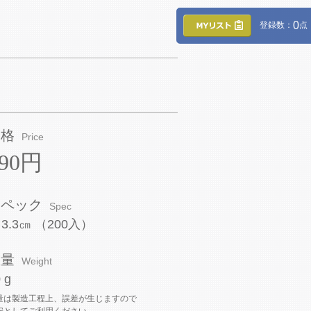
0
登録数：
点
価格
Price
390円
スペック
Spec
×3.3㎝ （200入）
重量
Weight
 g
量は製造工程上、誤差が生じますので