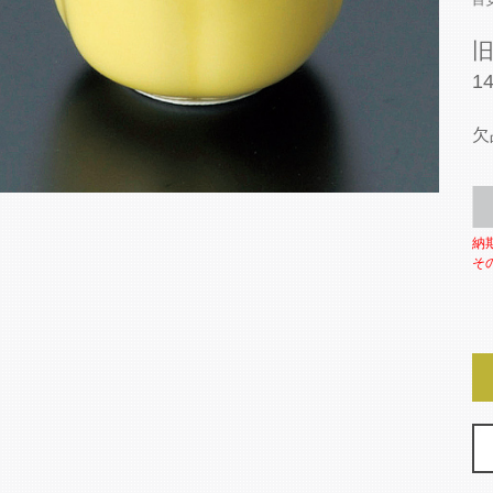
目
1
欠
納
そ