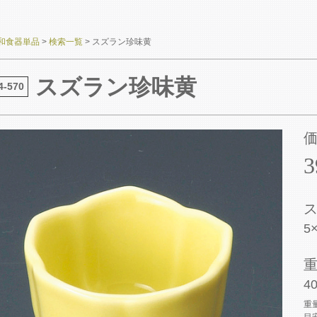
和食器単品
>
検索一覧
>
スズラン珍味黄
スズラン珍味黄
4-570
5
40
重