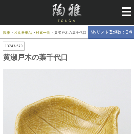
Myリスト登録数：
点
0
陶雅
>
和食器単品
>
検索一覧
>
黄瀬戸木の葉千代口
13743-570
黄瀬戸木の葉千代口