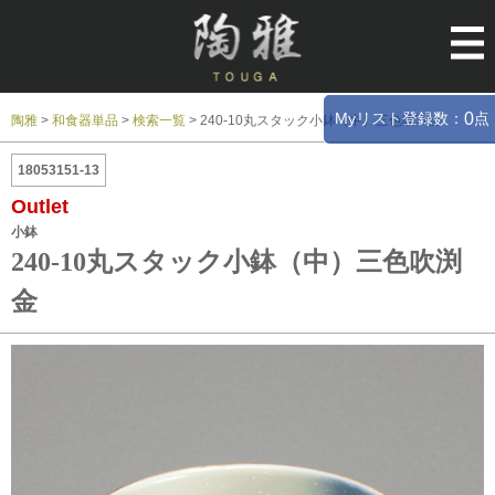
Myリスト登録数：
点
0
陶雅
>
和食器単品
>
検索一覧
>
240-10丸スタック小鉢（中）三色吹渕金
18053151-13
Outlet
小鉢
240-10丸スタック小鉢（中）三色吹渕
金