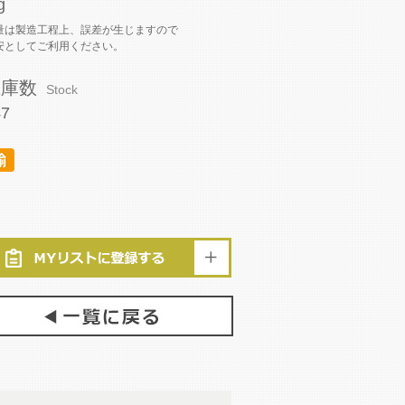
g
量は製造工程上、誤差が生じますので
安としてご利用ください。
在庫数
Stock
47