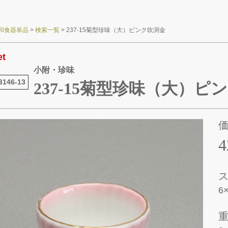
和食器単品
>
検索一覧
>
237-15菊型珍味（大）ピンク吹渕金
et
小附・珍味
3146-13
237-15菊型珍味（大）ピ
6