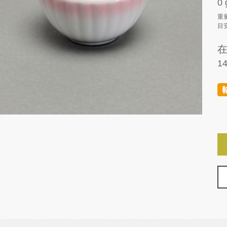
0 
重
目
1