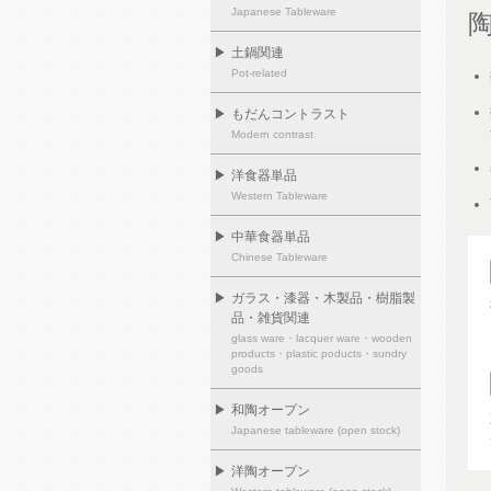
Japanese Tableware
▶
土鍋関連
Pot-related
▶
もだんコントラスト
Modern contrast
▶
洋食器単品
Western Tableware
▶
中華食器単品
Chinese Tableware
▶
ガラス・漆器・木製品・樹脂製
品・雑貨関連
glass ware・lacquer ware・wooden
products・plastic poducts・sundry
goods
▶
和陶オープン
Japanese tableware (open stock)
▶
洋陶オープン