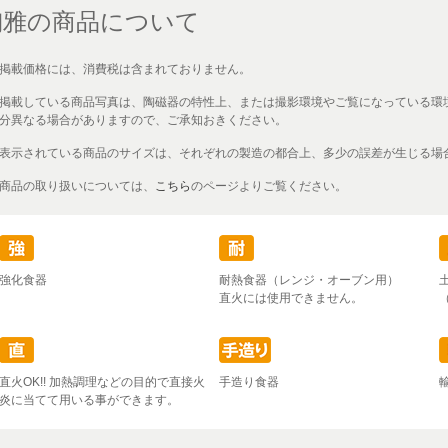
陶雅の商品について
掲載価格には、消費税は含まれておりません。
掲載している商品写真は、陶磁器の特性上、または撮影環境やご覧になっている環
分異なる場合がありますので、ご承知おきください。
表示されている商品のサイズは、それぞれの製造の都合上、多少の誤差が生じる場
商品の取り扱いについては、
こちら
のページよりご覧ください。
強化食器
耐熱食器（レンジ・オーブン用）
直火には使用できません。
直火OK!! 加熱調理などの目的で直接火
手造り食器
炎に当てて用いる事ができます。