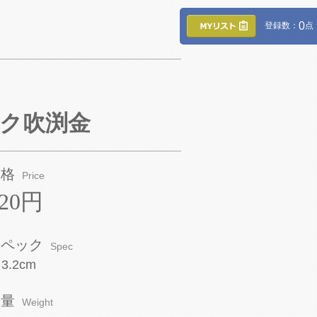
0
登録数：
点
ンク吹渕金
価格
Price
420円
スペック
Spec
×3.2cm
重量
Weight