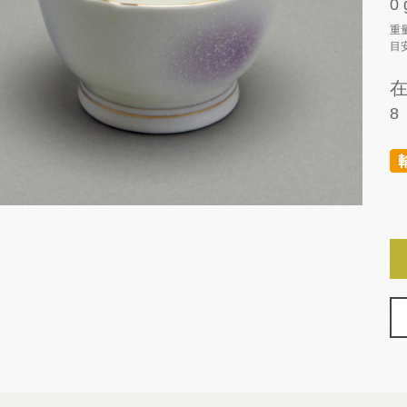
0 
重
目
8