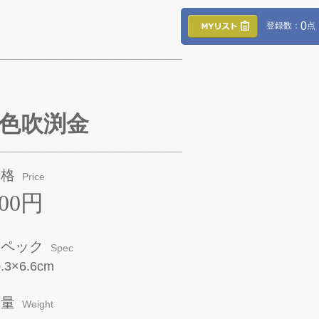
0
登録数：
点
三色吹渕金
価格
Price
800円
スペック
Spec
.3×6.6cm
重量
Weight