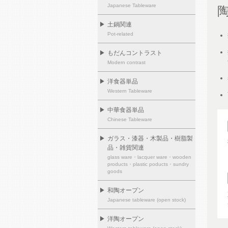
Japanese Tableware
▶
土鍋関連
Pot-related
▶
もだんコントラスト
Modern contrast
▶
洋食器単品
Western Tableware
▶
中華食器単品
Chinese Tableware
▶
ガラス・漆器・木製品・樹脂製
品・雑貨関連
glass ware・lacquer ware・wooden
products・plastic poducts・sundry
goods
▶
和陶オープン
Japanese tableware (open stock)
▶
洋陶オープン