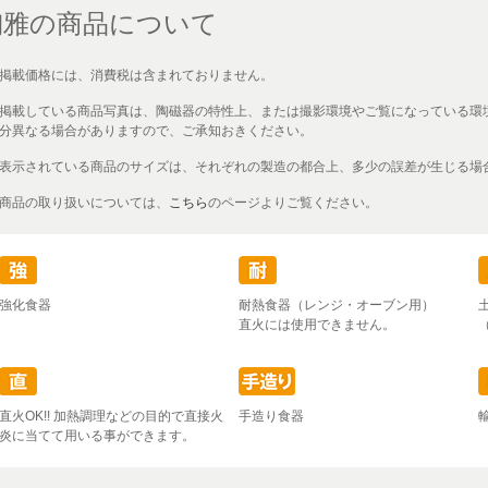
陶雅の商品について
掲載価格には、消費税は含まれておりません。
掲載している商品写真は、陶磁器の特性上、または撮影環境やご覧になっている環
分異なる場合がありますので、ご承知おきください。
表示されている商品のサイズは、それぞれの製造の都合上、多少の誤差が生じる場
商品の取り扱いについては、
こちら
のページよりご覧ください。
強化食器
耐熱食器（レンジ・オーブン用）
直火には使用できません。
直火OK!! 加熱調理などの目的で直接火
手造り食器
炎に当てて用いる事ができます。