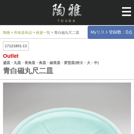
Myリスト登録数：
点
0
陶雅
>
和食器単品
>
検索一覧
>
青白磁丸尺二皿
17121801-13
Outlet
盛皿・丸皿・長角皿・角皿・細長皿・変型皿(特大・大・中)
青白磁丸尺二皿