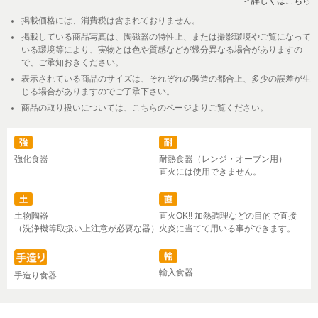
> 詳しくはこちら
掲載価格には、消費税は含まれておりません。
掲載している商品写真は、陶磁器の特性上、または撮影環境やご覧になって
いる環境等により、実物とは色や質感などが幾分異なる場合がありますの
で、ご承知おきください。
表示されている商品のサイズは、それぞれの製造の都合上、多少の誤差が生
じる場合がありますのでご了承下さい。
商品の取り扱いについては、こちらのページよりご覧ください。
強化食器
耐熱食器（レンジ・オーブン用）
直火には使用できません。
土物陶器
直火OK!! 加熱調理などの目的で直接
（洗浄機等取扱い上注意が必要な器）
火炎に当てて用いる事ができます。
輸入食器
手造り食器