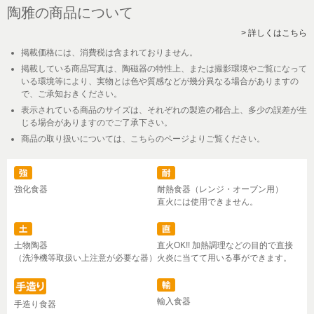
陶雅の商品について
> 詳しくはこちら
掲載価格には、消費税は含まれておりません。
掲載している商品写真は、陶磁器の特性上、または撮影環境やご覧になって
いる環境等により、実物とは色や質感などが幾分異なる場合がありますの
で、ご承知おきください。
表示されている商品のサイズは、それぞれの製造の都合上、多少の誤差が生
じる場合がありますのでご了承下さい。
商品の取り扱いについては、こちらのページよりご覧ください。
強化食器
耐熱食器（レンジ・オーブン用）
直火には使用できません。
土物陶器
直火OK!! 加熱調理などの目的で直接
（洗浄機等取扱い上注意が必要な器）
火炎に当てて用いる事ができます。
輸入食器
手造り食器