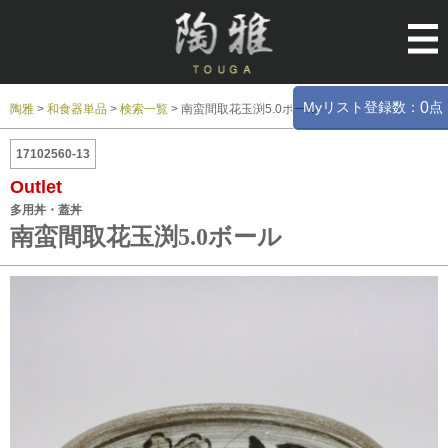
Myリスト登録数：
点
0
陶雅
>
和食器単品
>
検索一覧
>
南蛮間取花玉渕5.0ボール
17102560-13
Outlet
多用丼・蓋丼
南蛮間取花玉渕5.0ボール