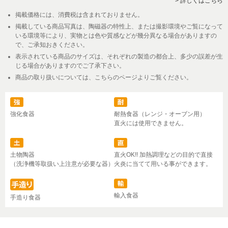
> 詳しくはこちら
掲載価格には、消費税は含まれておりません。
掲載している商品写真は、陶磁器の特性上、または撮影環境やご覧になって
いる環境等により、実物とは色や質感などが幾分異なる場合がありますの
で、ご承知おきください。
表示されている商品のサイズは、それぞれの製造の都合上、多少の誤差が生
じる場合がありますのでご了承下さい。
商品の取り扱いについては、こちらのページよりご覧ください。
強化食器
耐熱食器（レンジ・オーブン用）
直火には使用できません。
土物陶器
直火OK!! 加熱調理などの目的で直接
（洗浄機等取扱い上注意が必要な器）
火炎に当てて用いる事ができます。
輸入食器
手造り食器