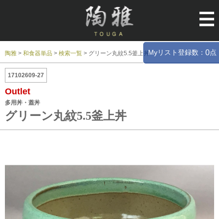
Myリスト登録数：
点
0
陶雅
>
和食器単品
>
検索一覧
>
グリーン丸紋5.5釜上丼
17102609-27
Outlet
多用丼・蓋丼
グリーン丸紋5.5釜上丼