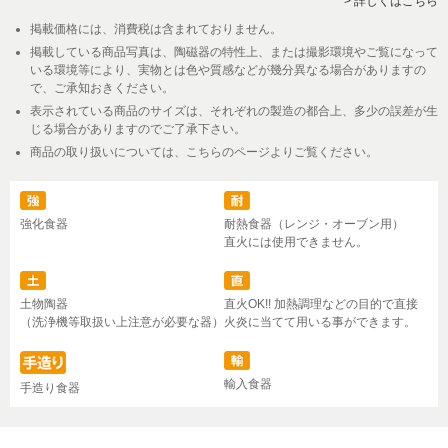
> 詳しくはこちら
掲載価格には、消費税は含まれておりません。
掲載している商品写真は、陶磁器の特性上、または撮影環境やご覧になって
いる環境等により、実物とは色や質感などが幾分異なる場合がありますの
で、ご承知おきください。
表示されている商品のサイズは、それぞれの製造の都合上、多少の誤差が生
じる場合がありますのでご了承下さい。
商品の取り扱いについては、こちらのページよりご覧ください。
強化食器
耐熱食器（レンジ・オーブン用）
直火には使用できません。
土物陶器
直火OK!! 加熱調理などの目的で直接
（洗浄機等取扱い上注意が必要な器）
火炎に当てて用いる事ができます。
輸入食器
手造り食器