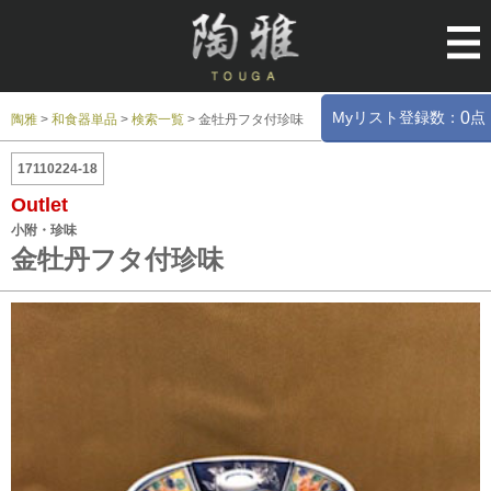
Myリスト登録数：
点
0
陶雅
>
和食器単品
>
検索一覧
>
金牡丹フタ付珍味
17110224-18
Outlet
小附・珍味
金牡丹フタ付珍味