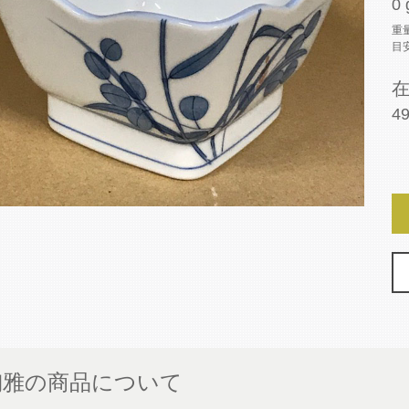
0 
重
目
4
陶雅の商品について