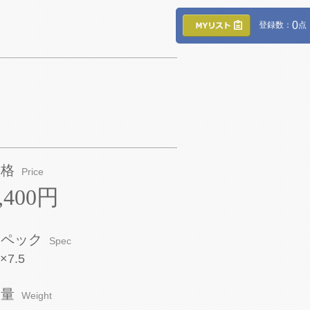
0
登録数：
点
価格
Price
,400円
スペック
Spec
×7.5
重量
Weight