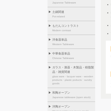
Japanese Tableware
▶
土鍋関連
Pot-related
▶
もだんコントラスト
Modern contrast
▶
洋食器単品
Western Tableware
▶
中華食器単品
Chinese Tableware
▶
ガラス・漆器・木製品・樹脂製
品・雑貨関連
glass ware・lacquer ware・wooden
products・plastic poducts・sundry
goods
▶
和陶オープン
Japanese tableware (open stock)
▶
洋陶オープン