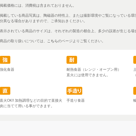
掲載価格には、消費税は含まれておりません。
掲載している商品写真は、陶磁器の特性上、または撮影環境やご覧になっている環
分異なる場合がありますので、ご承知おきください。
表示されている商品のサイズは、それぞれの製造の都合上、多少の誤差が生じる場
商品の取り扱いについては、
こちら
のページよりご覧ください。
強化食器
耐熱食器（レンジ・オーブン用）
直火には使用できません。
直火OK!! 加熱調理などの目的で直接火
手造り食器
炎に当てて用いる事ができます。