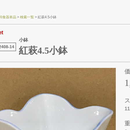
和食器単品
>
検索一覧
>
紅萩4.5小鉢
et
小鉢
2408-14
紅萩4.5小鉢
1
11