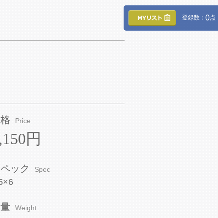
0
登録数：
点
価格
Price
,150円
スペック
Spec
5×6
重量
Weight