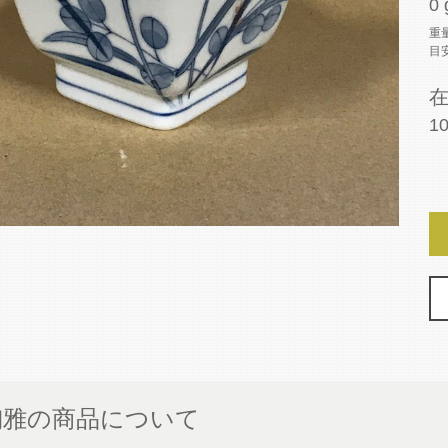
0 
重
目
1
陶雅の商品について