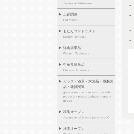
Japanese Tableware
▶
土鍋関連
Pot-related
▶
もだんコントラスト
Modern contrast
▶
洋食器単品
Western Tableware
▶
中華食器単品
Chinese Tableware
▶
ガラス・漆器・木製品・樹脂製
品・雑貨関連
glass ware・lacquer ware・wooden
products・plastic poducts・sundry
goods
▶
和陶オープン
Japanese tableware (open stock)
▶
洋陶オープン