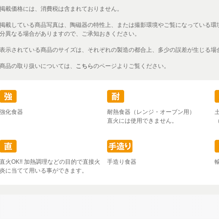
掲載価格には、消費税は含まれておりません。
掲載している商品写真は、陶磁器の特性上、または撮影環境やご覧になっている環
分異なる場合がありますので、ご承知おきください。
表示されている商品のサイズは、それぞれの製造の都合上、多少の誤差が生じる場
商品の取り扱いについては、
こちら
のページよりご覧ください。
強化食器
耐熱食器（レンジ・オーブン用）
直火には使用できません。
直火OK!! 加熱調理などの目的で直接火
手造り食器
炎に当てて用いる事ができます。