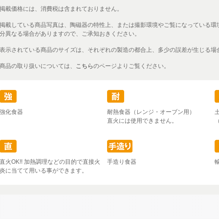
掲載価格には、消費税は含まれておりません。
掲載している商品写真は、陶磁器の特性上、または撮影環境やご覧になっている環
分異なる場合がありますので、ご承知おきください。
表示されている商品のサイズは、それぞれの製造の都合上、多少の誤差が生じる場
商品の取り扱いについては、
こちら
のページよりご覧ください。
強化食器
耐熱食器（レンジ・オーブン用）
直火には使用できません。
直火OK!! 加熱調理などの目的で直接火
手造り食器
炎に当てて用いる事ができます。