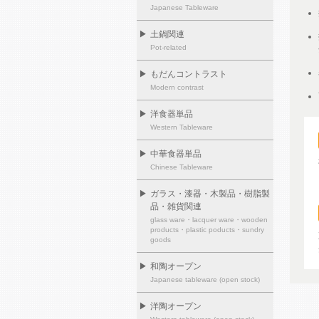
Japanese Tableware
▶
土鍋関連
Pot-related
▶
もだんコントラスト
Modern contrast
▶
洋食器単品
Western Tableware
▶
中華食器単品
Chinese Tableware
▶
ガラス・漆器・木製品・樹脂製
品・雑貨関連
glass ware・lacquer ware・wooden
products・plastic poducts・sundry
goods
▶
和陶オープン
Japanese tableware (open stock)
▶
洋陶オープン