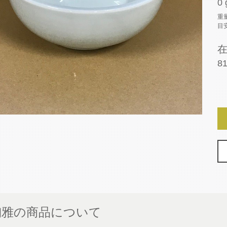
0 
重
目
8
陶雅の商品について