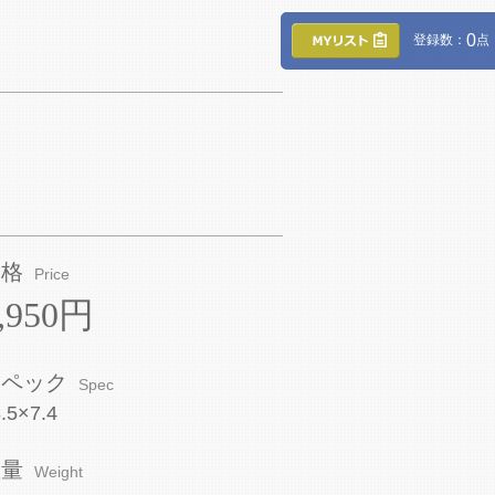
0
登録数：
点
価格
Price
,950円
スペック
Spec
.5×7.4
重量
Weight