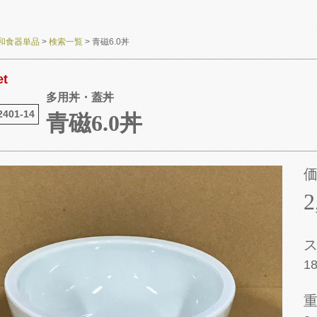
和食器単品
>
検索一覧
>
青磁6.0丼
et
多用丼・蓋丼
2401-14
青磁6.0丼
2
18