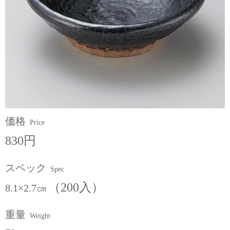
価格
Price
830円
スペック
Spec
（200入）
8.1×2.7㎝
重量
Weight