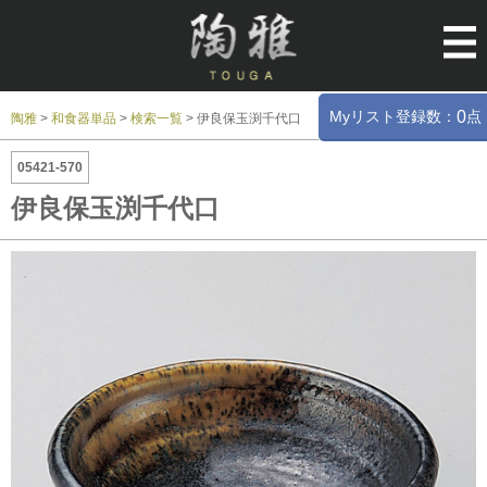
Myリスト登録数：
点
0
陶雅
>
和食器単品
>
検索一覧
>
伊良保玉渕千代口
05421-570
伊良保玉渕千代口