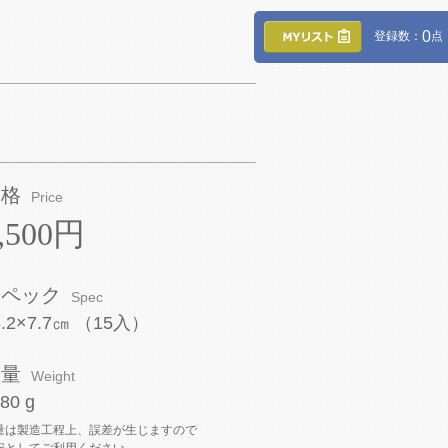
0
登録数：
点
価格
Price
,500円
スペック
Spec
8.2×7.7㎝ （15入）
重量
Weight
80 g
量は製造工程上、誤差が生じますので