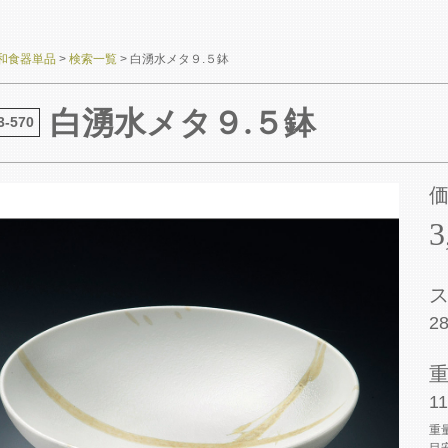
和食器単品
>
検索一覧
>
白湧水メタ９.５鉢
白湧水メタ９.５鉢
3-570
3
2
11
重