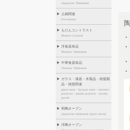
Japanese Tableware
▶
土鍋関連
Pot-related
▶
もだんコントラスト
Modern contrast
▶
洋食器単品
Western Tableware
▶
中華食器単品
Chinese Tableware
▶
ガラス・漆器・木製品・樹脂製
品・雑貨関連
glass ware・lacquer ware・wooden
products・plastic poducts・sundry
goods
▶
和陶オープン
Japanese tableware (open stock)
▶
洋陶オープン