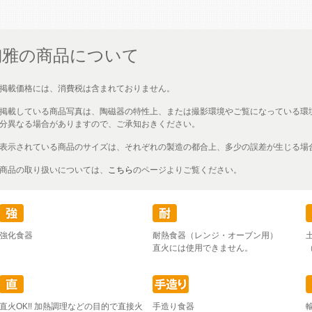
陶雅の商品について
掲載価格には、消費税は含まれておりません。
掲載している商品写真は、陶磁器の特性上、または撮影環境やご覧になっている環
分異なる場合がありますので、ご承知おきください。
表示されている商品のサイズは、それぞれの製造の都合上、多少の誤差が生じる場
商品の取り扱いについては、
こちら
のページよりご覧ください。
強化食器
耐熱食器（レンジ・オーブン用）
直火には使用できません。
直火OK!! 加熱調理などの目的で直接火
手造り食器