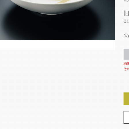
目
0
欠
納
そ